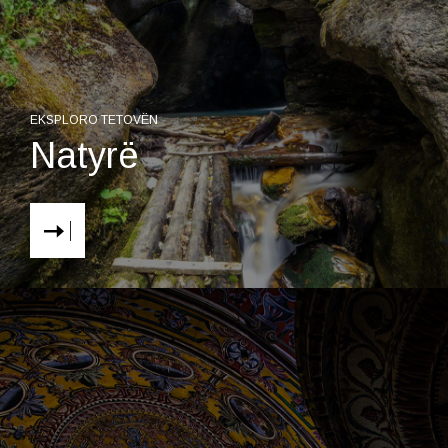
EKSPLORO TETOVËN
Natyrë