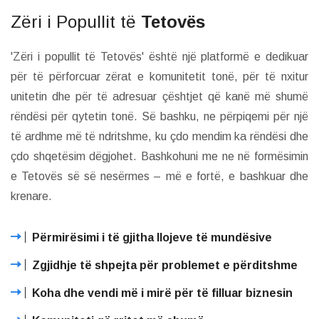
Zëri i Popullit të
Tetovës
'Zëri i popullit të Tetovës' është një platformë e dedikuar
për të përforcuar zërat e komunitetit tonë, për të nxitur
unitetin dhe për të adresuar çështjet që kanë më shumë
rëndësi për qytetin tonë. Së bashku, ne përpiqemi për një
të ardhme më të ndritshme, ku çdo mendim ka rëndësi dhe
çdo shqetësim dëgjohet. Bashkohuni me ne në formësimin
e Tetovës së së nesërmes – më e fortë, e bashkuar dhe
krenare.
Përmirësimi i të gjitha llojeve të mundësive
Zgjidhje të shpejta për problemet e përditshme
Koha dhe vendi më i mirë për të filluar biznesin