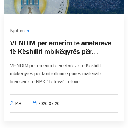
Njoftim
VENDIM për emërim të anëtarëve
të Këshillit mbikëqyrës për
kontrollimin e punës materiale-
VENDIM për emërim të anëtarëve të Këshillit
financiare të NPK "Tetova" Tetovë
mbikëqyrës për kontrollimin e punës materiale-
financiare të NPK "Tetova" Tetovë
P.R
2026-07-20