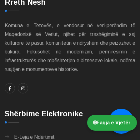
Rreth Nesh
Komuna e Tetovës, e vendosur në veri-perëndim të
Maqedonisë së Veriut, njihet për trashëgiminë e saj
kulturore të pasur, komunitetin e ndryshëm dhe peizazhet e
bukura. Fokusohet në modernizim, përmirësimin e
infrastrukturës dhe mbështetjen e bizneseve lokale, ndërsa
ruajtjen e monumenteve historike.
Shërbime Elektronike
💬
🌐
Faqja e Vjetër
E-Leja e Ndërtimit