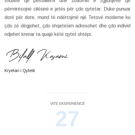
sfidave që përballemi dhe zbatimin e zgjidhjeve që
përmirësojnë cilësinë e jetës për çdo qytetar. Duke punuar
dorë për dore, mund të ndërtojmë një Tetovë moderne ku
çdo zë dëgjohet, çdo shqetësim adresohet dhe çdo individ
ndjehet krenar ta quajë këtë qytet shtëpi.
Kryetari i Qytetit
VITE EKSPERIENCË
27