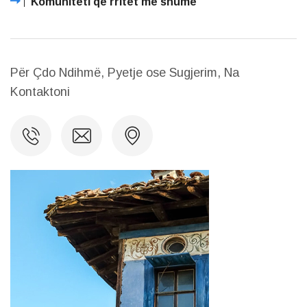
Komuniteti që rritet më shumë
Për Çdo Ndihmë, Pyetje ose Sugjerim, Na
Kontaktoni