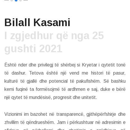
Bilall Kasami
I zgjedhur që nga 25
gushti 2021
Është nder dhe privilegj të shërbej si Kryetar i qytetit tonë
të dashur. Tetova është një vend me histori të pasur,
kulturë të gjallë dhe potencial të pakufishëm. Së bashku
kemi fuqinë ta formësojmë të ardhmen e saj, duke e bërë
një qytet të mundësisë, progresit dhe unitetit.
Vizionimi im bazohet në transparencë, gjithëpërfshirje dhe
zhvillim të qëndrueshëm. Jam i përkushtuar në adresimin e