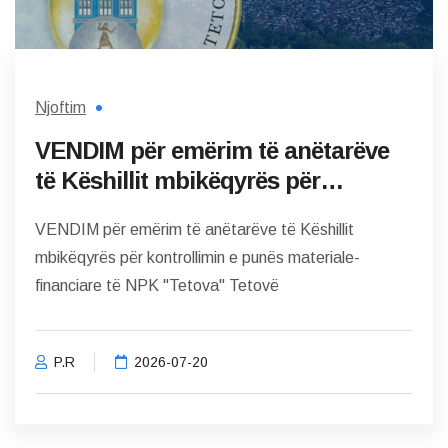
Njoftim
VENDIM për emërim të anëtarëve
të Këshillit mbikëqyrës për
kontrollimin e punës materiale-
VENDIM për emërim të anëtarëve të Këshillit
financiare të NPK "Tetova" Tetovë
mbikëqyrës për kontrollimin e punës materiale-
financiare të NPK "Tetova" Tetovë
P.R
2026-07-20