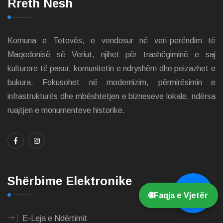
Rreth Nesh
Komuna e Tetovës, e vendosur në veri-perëndim të
Maqedonisë së Veriut, njihet për trashëgiminë e saj
kulturore të pasur, komunitetin e ndryshëm dhe peizazhet e
bukura. Fokusohet në modernizim, përmirësimin e
infrastrukturës dhe mbështetjen e bizneseve lokale, ndërsa
ruajtjen e monumenteve historike.
Shërbime Elektronike
💬
🌐
Faqja e Vjetër
E-Leja e Ndërtimit