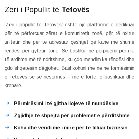
Zëri i Popullit të
Tetovës
'Zëri i popullit të Tetovës' është një platformë e dedikuar
për të përforcuar zërat e komunitetit tonë, për të nxitur
unitetin dhe për të adresuar çështjet që kanë më shumë
rëndësi për qytetin tonë. Së bashku, ne përpiqemi për një
të ardhme më të ndritshme, ku çdo mendim ka rëndësi dhe
çdo shqetësim dëgjohet. Bashkohuni me ne në formësimin
e Tetovës së së nesërmes – më e fortë, e bashkuar dhe
krenare.
Përmirësimi i të gjitha llojeve të mundësive
Zgjidhje të shpejta për problemet e përditshme
Koha dhe vendi më i mirë për të filluar biznesin