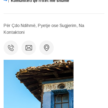
Komuniteti që rritet më shumë
Për Çdo Ndihmë, Pyetje ose Sugjerim, Na
Kontaktoni