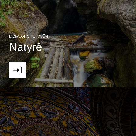
EKSPLORO TETOVËN
Natyrë