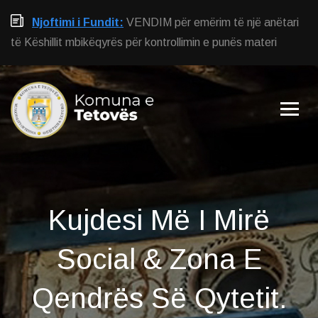
Njoftimi i Fundit:
VENDIM për emërim të një anëtari
të Këshillit mbikëqyrës për kontrollimin e punës materi
Kujdesi Më I Mirë
Social
& Zona E
Qendrës Së Qytetit.