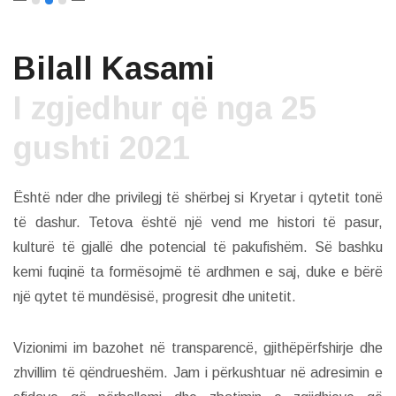
Bilall Kasami
I zgjedhur që nga 25
gushti 2021
Është nder dhe privilegj të shërbej si Kryetar i qytetit tonë
të dashur. Tetova është një vend me histori të pasur,
kulturë të gjallë dhe potencial të pakufishëm. Së bashku
kemi fuqinë ta formësojmë të ardhmen e saj, duke e bërë
një qytet të mundësisë, progresit dhe unitetit.
Vizionimi im bazohet në transparencë, gjithëpërfshirje dhe
zhvillim të qëndrueshëm. Jam i përkushtuar në adresimin e