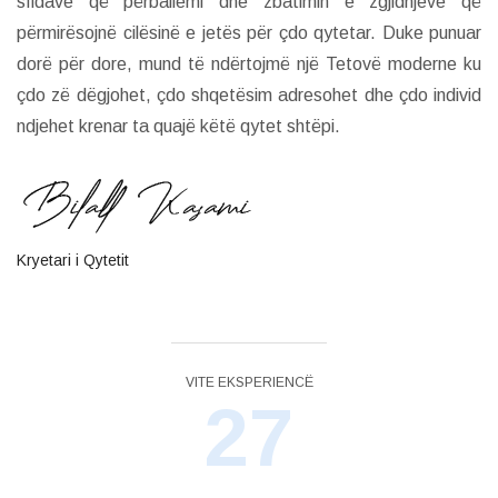
sfidave që përballemi dhe zbatimin e zgjidhjeve që
përmirësojnë cilësinë e jetës për çdo qytetar. Duke punuar
dorë për dore, mund të ndërtojmë një Tetovë moderne ku
çdo zë dëgjohet, çdo shqetësim adresohet dhe çdo individ
ndjehet krenar ta quajë këtë qytet shtëpi.
Kryetari i Qytetit
VITE EKSPERIENCË
27