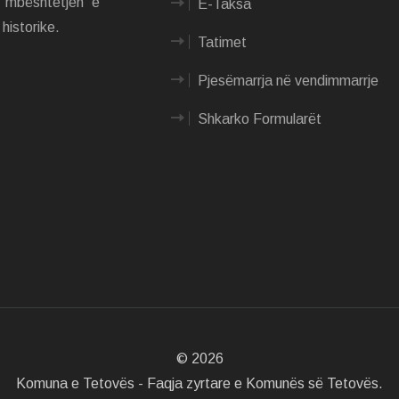
e mbështetjen e
E-Taksa
historike.
Tatimet
Pjesëmarrja në vendimmarrje
Shkarko Formularët
©
2026
Komuna e Tetovës - Faqja zyrtare e Komunës së Tetovës.