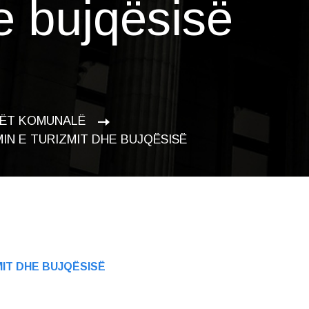
e bujqësisë
ËT KOMUNALË
MIN E TURIZMIT DHE BUJQËSISË
MIT DHE BUJQËSISË