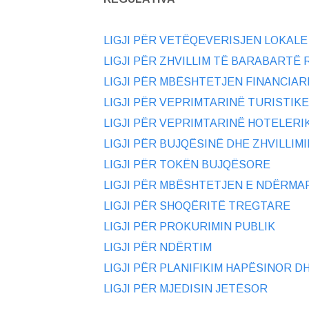
LIGJI PËR VETËQEVERISJEN LOKALE
LIGJI PËR ZHVILLIM TË BARABARTË
LIGJI PËR MBËSHTETJEN FINANCIAR
LIGJI PËR VEPRIMTARINË TURISTIKE
LIGJI PËR VEPRIMTARINË HOTELERI
LIGJI PËR BUJQËSINË DHE ZHVILLIM
LIGJI PËR TOKËN BUJQËSORE
LIGJI PËR MBËSHTETJEN E NDËRMA
LIGJI PËR SHOQËRITË TREGTARE
LIGJI PËR PROKURIMIN PUBLIK
LIGJI PËR NDËRTIM
LIGJI PËR PLANIFIKIM HAPËSINOR D
LIGJI PËR MJEDISIN JETËSOR