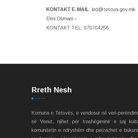
KONTAKT E-MAIL
: led@tetova.gov.mk
Elmi Osmani –
KONTAKT TEL: 070704256
Rreth Nesh
Komuna e Tetovës, e vendosur në veri-perëndi
së Veriut, njihet për trashëgiminë e saj kult
komunitetin e ndryshëm dhe peizazhet e bukur