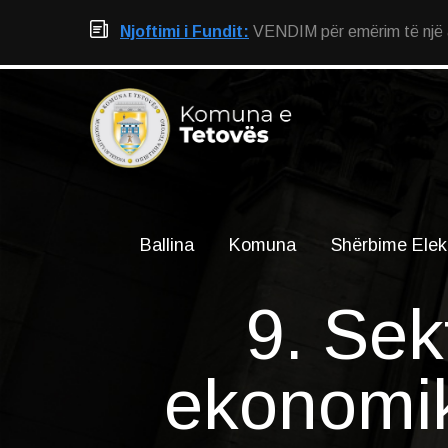
Njoftimi i Fundit:
VENDIM për emërim të një an
Ballina
Komuna
Shërbime Elek
9. Sekt
ekonomik