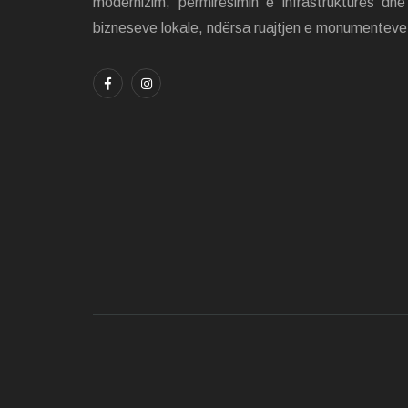
modernizim, përmirësimin e infrastrukturës dh
bizneseve lokale, ndërsa ruajtjen e monumenteve 