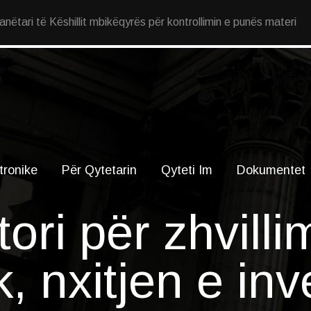
ëtari të Këshillit mbikëqyrës për kontrollimin e punës materi
tronike
Për Qytetarin
Qyteti Im
Dokumentet
ori për zhvilli
, nxitjen e inv