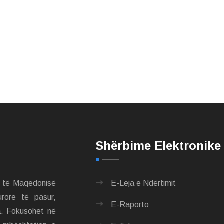
Shërbime Elektronike
m të Maqedonisë
E-Leja e Ndërtimit
urore të pasur,
E-Raporto
a. Fokusohet në