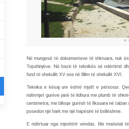
Në mungesë të dokumenteve të shkruara, nuk ësht
Topxhinjëve. Në bazë të teknikës së ndërtimit d
fund të shekullit XV ose në fillim të shekullit XVI.
Teknika e kësaj ure është mjaft e përsosur. Qe
ndërmjet gurëve janë të lidhura me plumb të shkrirë
centimetra, me blloqe gurësh të fiksuara në taban 
posedon një hark me një hapësirë të bollëshme.
E ndërtuar nga mjeshtrit vendas. Me material të 