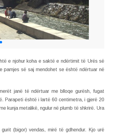
ë e njohur koha e saktë e ndërtimit të Urës së
he pamjes së saj mendohet se është ndërtuar në
merët janë të ndërtuar me blloqe gurësh, fugat
. Parapeti është i lartë 60 centimetra, i gjerë 20
me kunja metalikë, ngulur në plumb të shkrirë. Ura
gurit (bigor) vendas, mirë të gdhendur. Kjo urë