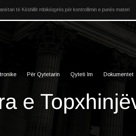
ëtari të Këshillit mbikëqyrës për kontrollimin e punës materi
tronike
Për Qytetarin
Qyteti Im
Dokumentet
ra e Topxhinjë