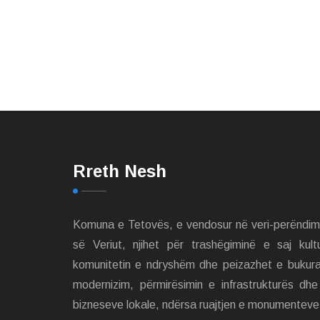
Rreth Nesh
Komuna e Tetovës, e vendosur në veri-perëndi
së Veriut, njihet për trashëgiminë e saj kult
komunitetin e ndryshëm dhe peizazhet e bukur
modernizim, përmirësimin e infrastrukturës dh
bizneseve lokale, ndërsa ruajtjen e monumenteve 