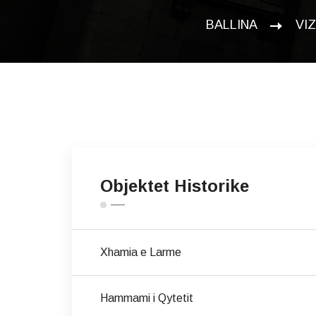
BALLINA
VI
Objektet Historike
Xhamia e Larme
Hammami i Qytetit