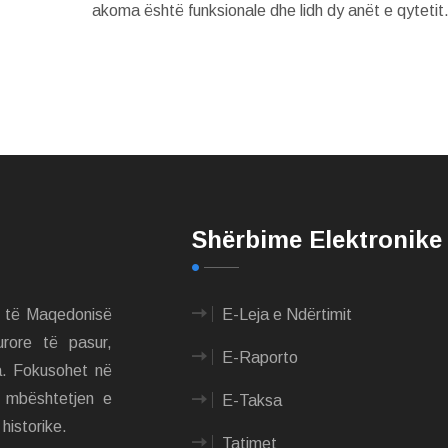
akoma është funksionale dhe lidh dy anët e qytetit
Shërbime Elektronike
m të Maqedonisë
E-Leja e Ndërtimit
urore të pasur,
E-Raporto
a. Fokusohet në
e mbështetjen e
E-Taksa
historike.
Tatimet