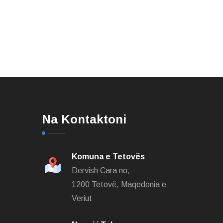
.
Na Kontaktoni
Komuna e Tetovës
Dervish Cara no,
1200 Tetovë, Maqedonia e
Veriut