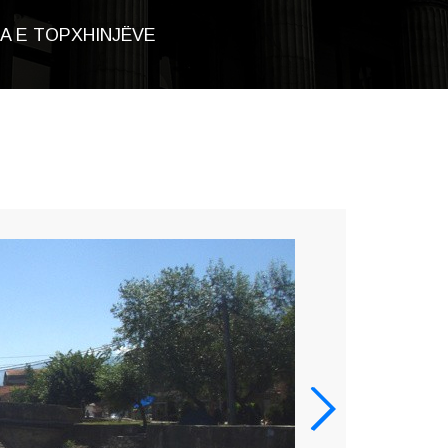
A E TOPXHINJËVE