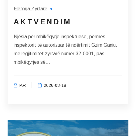
Fletorja Zyrtare
A K T V E N D I M
Njësia për mbikëqyrje inspektuese, përmes
inspektorit të autorizuar të ndërtimit Gzim Ganiu,
me legjitimitet zyrtarë numër 32-0001, pas
mbikëqyrjes së...
P.R
2026-03-18