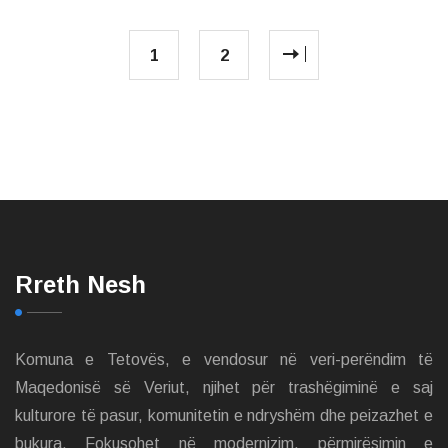
1
2
Rreth Nesh
Komuna e Tetovës, e vendosur në veri-perëndim të
Maqedonisë së Veriut, njihet për trashëgiminë e saj
kulturore të pasur, komunitetin e ndryshëm dhe peizazhet e
bukura. Fokusohet në modernizim, përmirësimin e