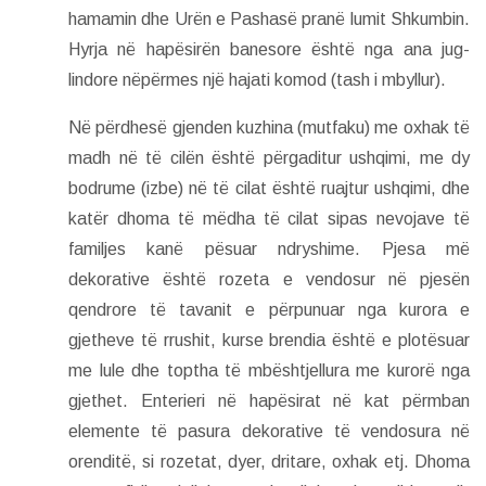
hamamin dhe Urën e Pashasë pranë lumit Shkumbin.
Hyrja në hapësirën banesore është nga ana jug-
lindore nëpërmes një hajati komod (tash i mbyllur).
Në përdhesë gjenden kuzhina (mutfaku) me oxhak të
madh në të cilën është përgaditur ushqimi, me dy
bodrume (izbe) në të cilat është ruajtur ushqimi, dhe
katër dhoma të mëdha të cilat sipas nevojave të
familjes kanë pësuar ndryshime. Pjesa më
dekorative është rozeta e vendosur në pjesën
qendrore të tavanit e përpunuar nga kurora e
gjetheve të rrushit, kurse brendia është e plotësuar
me lule dhe toptha të mbështjellura me kurorë nga
gjethet. Enterieri në hapësirat në kat përmban
elemente të pasura dekorative të vendosura në
orenditë, si rozetat, dyer, dritare, oxhak etj. Dhoma