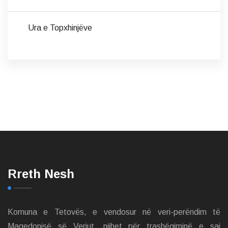
Ura e Topxhinjëve
Rreth Nesh
Komuna e Tetovës, e vendosur në veri-perëndim të
Maqedonisë së Veriut, njihet për trashëgiminë e saj