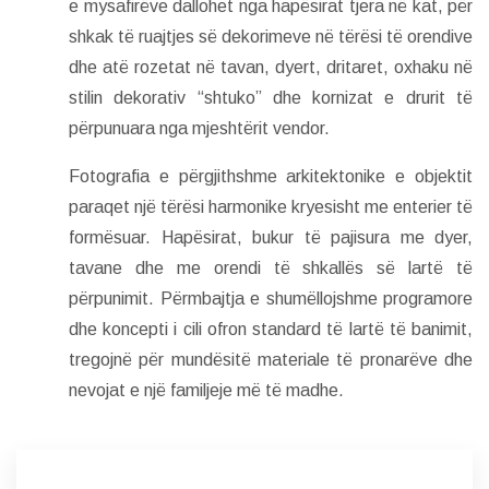
e mysafirëve dallohet nga hapësirat tjera në kat, për
shkak të ruajtjes së dekorimeve në tërësi të orendive
dhe atë rozetat në tavan, dyert, dritaret, oxhaku në
stilin dekorativ “shtuko” dhe kornizat e drurit të
përpunuara nga mjeshtërit vendor.
Fotografia e përgjithshme arkitektonike e objektit
paraqet një tërësi harmonike kryesisht me enterier të
formësuar. Hapësirat, bukur të pajisura me dyer,
tavane dhe me orendi të shkallës së lartë të
përpunimit. Përmbajtja e shumëllojshme programore
dhe koncepti i cili ofron standard të lartë të banimit,
tregojnë për mundësitë materiale të pronarëve dhe
nevojat e një familjeje më të madhe.