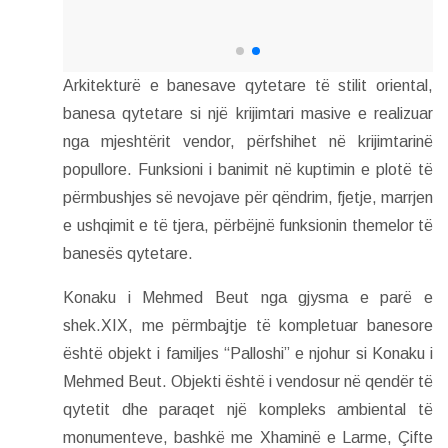
Arkitekturë e banesave qytetare të stilit oriental,
banesa qytetare si një krijimtari masive e realizuar
nga mjeshtërit vendor, përfshihet në krijimtarinë
popullore. Funksioni i banimit në kuptimin e plotë të
përmbushjes së nevojave për qëndrim, fjetje, marrjen
e ushqimit e të tjera, përbëjnë funksionin themelor të
banesës qytetare.
Konaku i Mehmed Beut nga gjysma e parë e
shek.XIX, me përmbajtje të kompletuar banesore
është objekt i familjes “Palloshi” e njohur si Konaku i
Mehmed Beut. Objekti është i vendosur në qendër të
qytetit dhe paraqet një kompleks ambiental të
monumenteve, bashkë me Xhaminë e Larme, Çifte