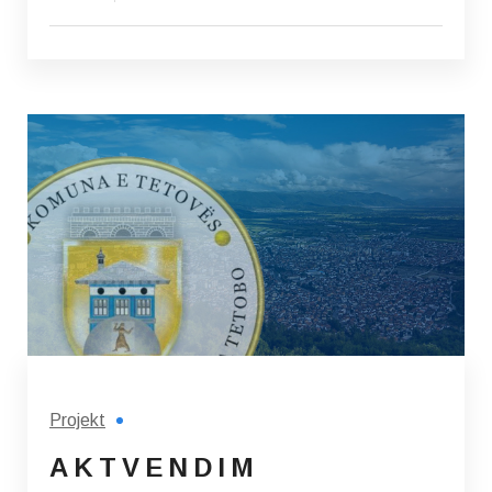
Projekt
A K T V E N D I M