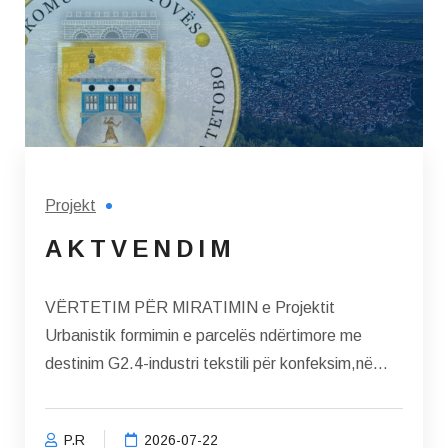
Projekt
A K T V E N D I M
VËRTETIM PËR MIRATIMIN e Projektit
Urbanistik formimin e parcelës ndërtimore me
destinim G2.4-industri tekstili për konfeksim,në
KP6791/8, KK Tetovë jasht...
P.R
2026-07-22