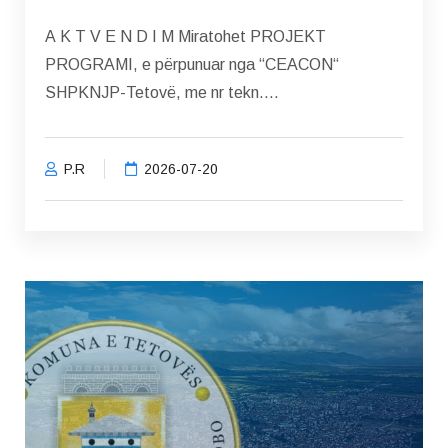
A K T V E N D I M Miratohet PROJEKT
PROGRAMI, e përpunuar nga “CEACON“
SHPKNJP-Tetovë, me nr tekn....
P.R
2026-07-20