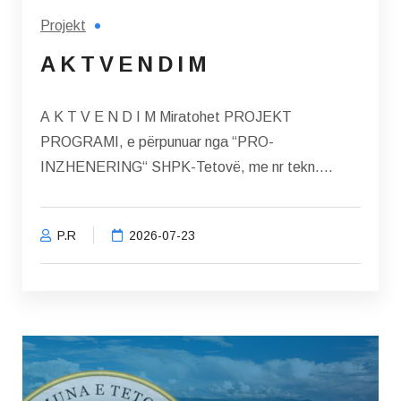
Projekt
A K T V E N D I M
A K T V E N D I M Miratohet PROJEKT
PROGRAMI, e përpunuar nga “PRO-
INZHENERING“ SHPK-Tetovë, me nr tekn....
P.R
2026-07-23