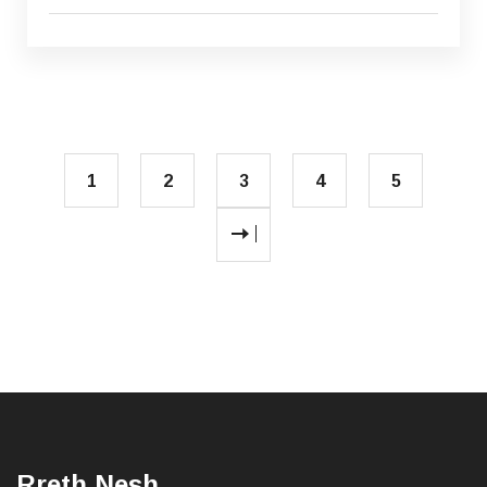
1
2
3
4
5
Rreth Nesh