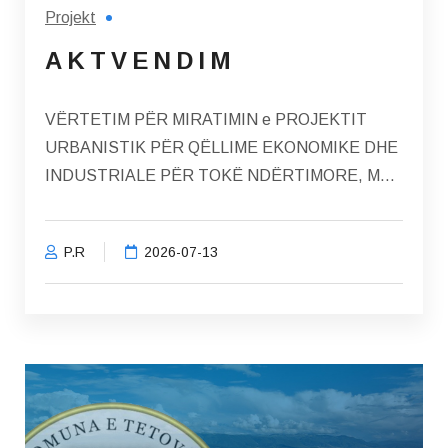
Projekt
A K T V E N D I M
VËRTETIM PËR MIRATIMIN e PROJEKTIT
URBANISTIK PËR QËLLIME EKONOMIKE DHE
INDUSTRIALE PËR TOKË NDËRTIMORE, ME
TË CILËN BËHET PËRPUNIMI I...
P.R
2026-07-13