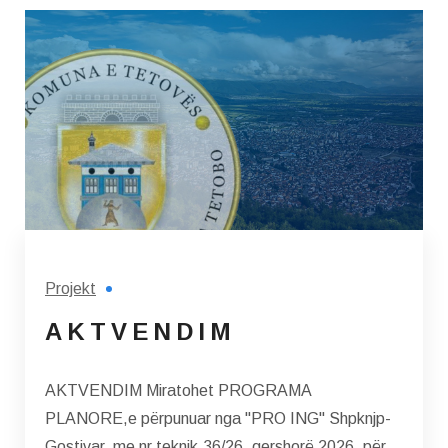
Projekt
A K T V E N D I M
AKTVENDIM Miratohet PROGRAMA
PLANORE,e përpunuar nga "PRO ING" Shpknjp-
Gostivar, me nr.teknik.36/26, qershorë 2026, për