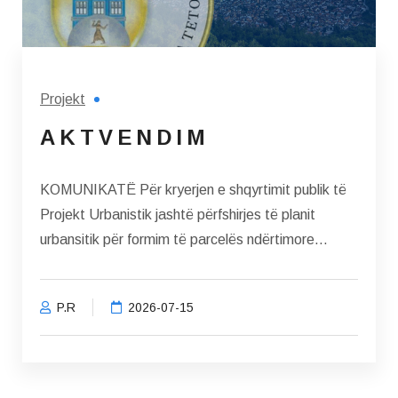
Projekt
A K T V E N D I M
KOMUNIKATË Për kryerjen е shqyrtimit publik të
Projekt Urbanistik jashtë përfshirjes të planit
urbansitik për formim të parcelës ndërtimore
PN_1...
P.R
2026-07-15