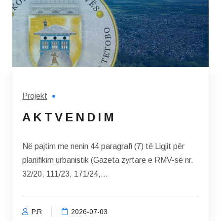
Projekt
A K T V E N D I M
Në pajtim me nenin 44 paragrafi (7) të Ligjit për
planifikim urbanistik (Gazeta zyrtare e RMV-së nr.
32/20, 111/23, 171/24,...
P.R
2026-07-03