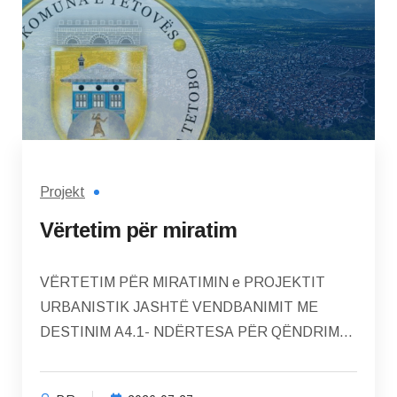
Projekt
Vërtetim për miratim
VËRTETIM PËR MIRATIMIN e PROJEKTIT
URBANISTIK JASHTË VENDBANIMIT ME
DESTINIM A4.1- NDËRTESA PËR QËNDRIM
TË PËRKOHSHËM ME APARTMANE DHE
STUDIO...